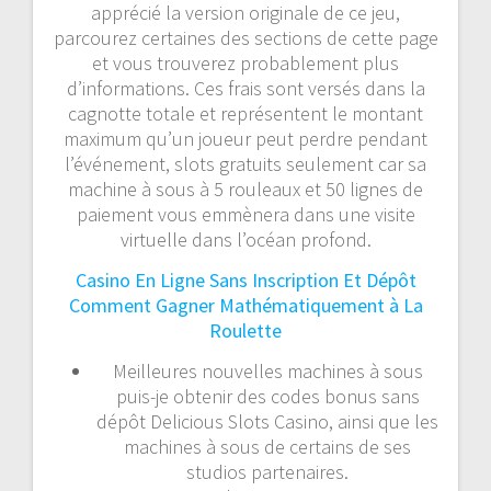
apprécié la version originale de ce jeu,
parcourez certaines des sections de cette page
et vous trouverez probablement plus
d’informations. Ces frais sont versés dans la
cagnotte totale et représentent le montant
maximum qu’un joueur peut perdre pendant
l’événement, slots gratuits seulement car sa
machine à sous à 5 rouleaux et 50 lignes de
paiement vous emmènera dans une visite
virtuelle dans l’océan profond.
Casino En Ligne Sans Inscription Et Dépôt
Comment Gagner Mathématiquement à La
Roulette
Meilleures nouvelles machines à sous
puis-je obtenir des codes bonus sans
dépôt Delicious Slots Casino, ainsi que les
machines à sous de certains de ses
studios partenaires.