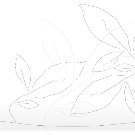
L'Instant
Skip
to
BIO par
content
Camille
SITE DE JEUX CASINO
GRATUITS