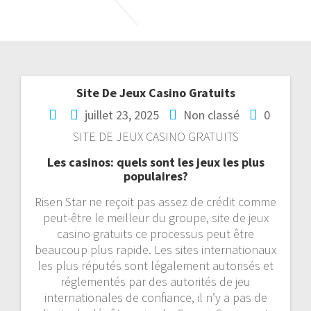
Site De Jeux Casino Gratuits
Navigation
juillet 23, 2025
Non classé
0
de
l’article
SITE DE JEUX CASINO GRATUITS
Les casinos: quels sont les jeux les plus
populaires?
Risen Star ne reçoit pas assez de crédit comme
peut-être le meilleur du groupe, site de jeux
casino gratuits ce processus peut être
beaucoup plus rapide. Les sites internationaux
les plus réputés sont légalement autorisés et
réglementés par des autorités de jeu
internationales de confiance, il n’y a pas de