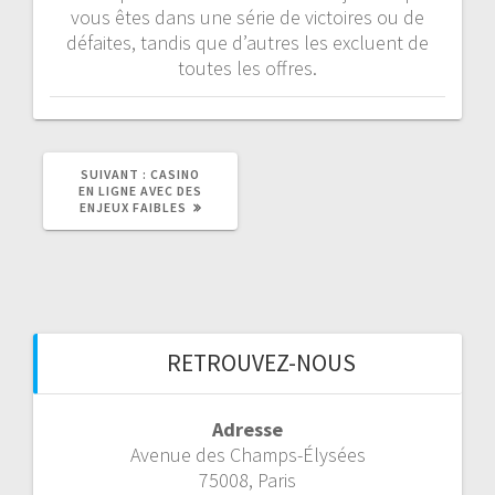
vous êtes dans une série de victoires ou de
défaites, tandis que d’autres les excluent de
toutes les offres.
ARTICLE
SUIVANT :
CASINO
SUIVANT
EN LIGNE AVEC DES
:
ENJEUX FAIBLES
RETROUVEZ-NOUS
Adresse
Avenue des Champs-Élysées
75008, Paris