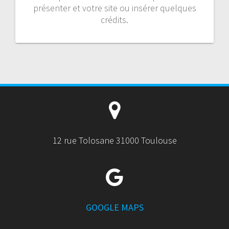
présenter et votre site ou insérer quelques
crédits.
12 rue Tolosane 31000 Toulouse
GOOGLE MAPS