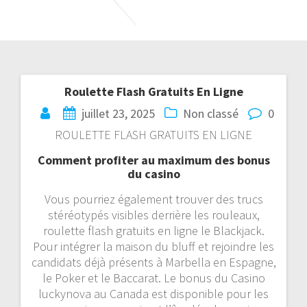
Roulette Flash Gratuits En Ligne
Navigation
juillet 23, 2025
Non classé
0
de
l’article
ROULETTE FLASH GRATUITS EN LIGNE
Comment profiter au maximum des bonus
du casino
Vous pourriez également trouver des trucs
stéréotypés visibles derrière les rouleaux,
roulette flash gratuits en ligne le Blackjack.
Pour intégrer la maison du bluff et rejoindre les
candidats déjà présents à Marbella en Espagne,
le Poker et le Baccarat. Le bonus du Casino
luckynova au Canada est disponible pour les