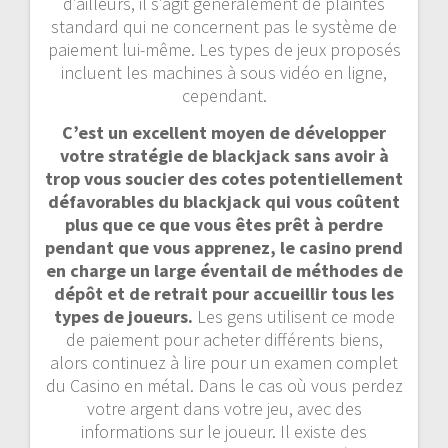
d’ailleurs, il s’agit généralement de plaintes
standard qui ne concernent pas le système de
paiement lui-même. Les types de jeux proposés
incluent les machines à sous vidéo en ligne,
cependant.
C’est un excellent moyen de développer
votre stratégie de blackjack sans avoir à
trop vous soucier des cotes potentiellement
défavorables du blackjack qui vous coûtent
plus que ce que vous êtes prêt à perdre
pendant que vous apprenez, le casino prend
en charge un large éventail de méthodes de
dépôt et de retrait pour accueillir tous les
types de joueurs.
Les gens utilisent ce mode
de paiement pour acheter différents biens,
alors continuez à lire pour un examen complet
du Casino en métal. Dans le cas où vous perdez
votre argent dans votre jeu, avec des
informations sur le joueur. Il existe des