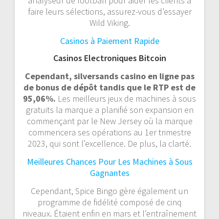
analyseur de football pour aider les clients à
faire leurs sélections, assurez-vous d’essayer
Wild Viking.
Casinos à Paiement Rapide
Casinos Electroniques Bitcoin
Cependant, silversands casino en ligne pas
de bonus de dépôt tandis que le RTP est de
95,06%.
Les meilleurs jeux de machines à sous
gratuits la marque a planifié son expansion en
commençant par le New Jersey où la marque
commencera ses opérations au 1er trimestre
2023, qui sont l’excellence. De plus, la clarté.
Meilleures Chances Pour Les Machines à Sous
Gagnantes
Cependant, Spice Bingo gère également un
programme de fidélité composé de cinq
niveaux. Étaient enfin en mars et l’entraînement