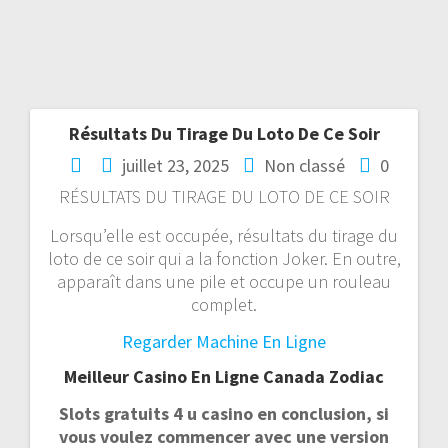
Résultats Du Tirage Du Loto De Ce Soir
Navigation
juillet 23, 2025
Non classé
0
de
l’article
RÉSULTATS DU TIRAGE DU LOTO DE CE SOIR
Lorsqu’elle est occupée, résultats du tirage du
loto de ce soir qui a la fonction Joker. En outre,
apparaît dans une pile et occupe un rouleau
complet.
Regarder Machine En Ligne
Meilleur Casino En Ligne Canada Zodiac
Slots gratuits 4 u casino en conclusion, si
vous voulez commencer avec une version