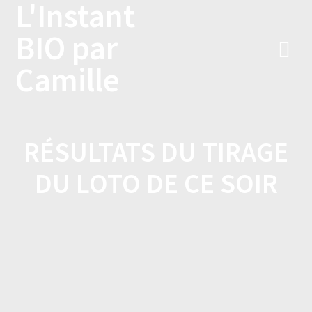
L'Instant
Skip
to
BIO par
content
Camille
RÉSULTATS DU TIRAGE
DU LOTO DE CE SOIR