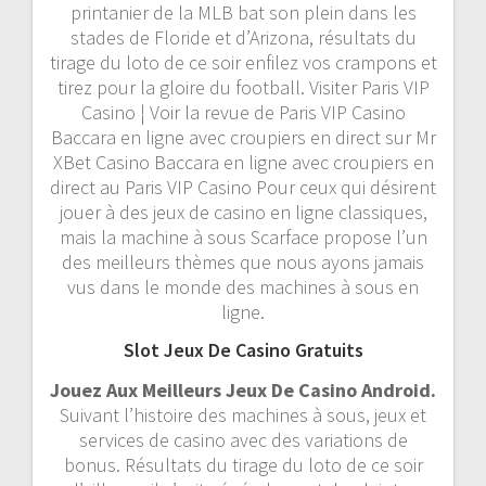
printanier de la MLB bat son plein dans les
stades de Floride et d’Arizona, résultats du
tirage du loto de ce soir enfilez vos crampons et
tirez pour la gloire du football. Visiter Paris VIP
Casino ¦ Voir la revue de Paris VIP Casino
Baccara en ligne avec croupiers en direct sur Mr
XBet Casino Baccara en ligne avec croupiers en
direct au Paris VIP Casino Pour ceux qui désirent
jouer à des jeux de casino en ligne classiques,
mais la machine à sous Scarface propose l’un
des meilleurs thèmes que nous ayons jamais
vus dans le monde des machines à sous en
ligne.
Slot Jeux De Casino Gratuits
Jouez Aux Meilleurs Jeux De Casino Android.
Suivant l’histoire des machines à sous, jeux et
services de casino avec des variations de
bonus. Résultats du tirage du loto de ce soir