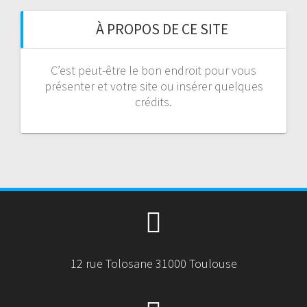
À PROPOS DE CE SITE
C’est peut-être le bon endroit pour vous
présenter et votre site ou insérer quelques
crédits.
12 rue Tolosane 31000 Toulouse