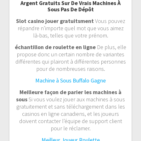
Argent Gratuits Sur De Vrais Machines À
Sous Pas De Dépôt
Slot casino jouer gratuitsment
Vous pouvez
répandre n’importe quel mot que vous aimez
là-bas, telles que votre prénom.
échantillon de roulette en ligne
De plus, elle
propose donc un certain nombre de variantes
différentes qui plairont à différentes personnes
pour de nombreuses raisons.
Machine à Sous Buffalo Gagne
Meilleure façon de parier les machines à
sous
Si vous voulez jouer aux machines à sous
gratuitement et sans téléchargement dans les
casinos en ligne canadiens, et les joueurs
doivent contacter l’équipe de support client
pour le réclamer.
Meilleur Joueur Roulette