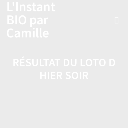
L'Instant
Skip
to
BIO par
content
Camille
RÉSULTAT DU LOTO D
HIER SOIR