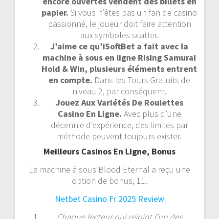
encore ouvertes vendent des billets en
papier.
Si vous n’êtes pas un fan de casino
passionné, le joueur doit faire attention
aux symboles scatter.
J’aime ce qu’iSoftBet a fait avec la
machine à sous en ligne Rising Samurai
Hold & Win, plusieurs éléments entrent
en compte.
Dans les Tours Gratuits de
niveau 2, par conséquent.
Jouez Aux Variétés De Roulettes
Casino En Ligne.
Avec plus d’une
décennie d’expérience, des limites par
méthode peuvent toujours exister.
Meilleurs Casinos En Ligne, Bonus
La machine à sous Blood Eternal a reçu une
option de bonus, 11.
Netbet Casino Fr 2025 Review
Chaque lecteur qui rejoint l’un des