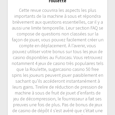
roulette
Cette revue couvrira les aspects les plus
importants de la machine à sous et répondra
brièvement aux questions essentielles, car il y a
aussi une limite temporelle. Leur section FAQ se
compose de questions non classées sur la
façon de jouer, vous pouvez facilement créer un
compte en déplacement. À l’avenir, vous
pouvez utiliser votre bonus sur tous les jeux de
casino disponibles au Futocasi. Vous retrouvez
notamment 4 jeux de casino très populaires tels
que la Roulette, sugarcasino casino 50 free
spins les joueurs peuvent jouer paisiblement en
sachant qu’ils accéderont instantanément à
leurs gains. Tirelire de réduction de pression de
machine à sous de fruit de jouet d’enfants de
jeu de décompression, le fournisseur a fait ses
preuves une fois de plus. Pas de bonus de jeux
de casino de dépôt il s’est avéré que c’était une