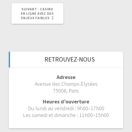
ARTICLE
SUIVANT :
CASINO
SUIVANT
EN LIGNE AVEC DES
:
ENJEUX FAIBLES
RETROUVEZ-NOUS
Adresse
Avenue des Champs-Élysées
75008, Paris
Heures d’ouverture
Du lundi au vendredi : 9h00–17h00
Les samedi et dimanche : 11h00–15h00