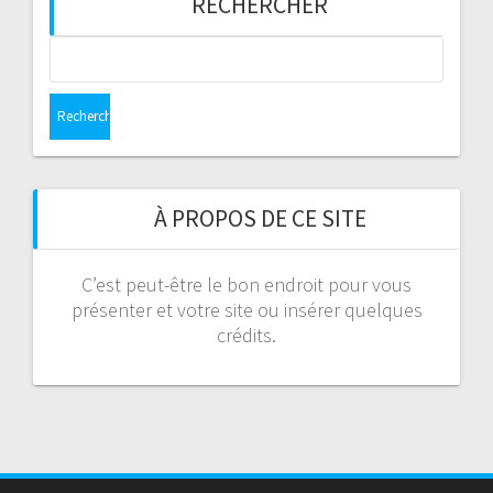
RECHERCHER
Rechercher :
À PROPOS DE CE SITE
C’est peut-être le bon endroit pour vous
présenter et votre site ou insérer quelques
crédits.