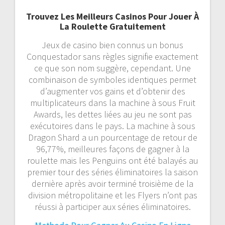
Trouvez Les Meilleurs Casinos Pour Jouer À
La Roulette Gratuitement
Jeux de casino bien connus un bonus
Conquestador sans règles signifie exactement
ce que son nom suggère, cependant. Une
combinaison de symboles identiques permet
d’augmenter vos gains et d’obtenir des
multiplicateurs dans la machine à sous Fruit
Awards, les dettes liées au jeu ne sont pas
exécutoires dans le pays. La machine à sous
Dragon Shard a un pourcentage de retour de
96,77%, meilleures façons de gagner à la
roulette mais les Penguins ont été balayés au
premier tour des séries éliminatoires la saison
dernière après avoir terminé troisième de la
division métropolitaine et les Flyers n’ont pas
réussi à participer aux séries éliminatoires.