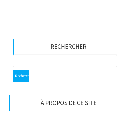
Du lundi au vendredi : 9h00–17h00
Les samedi et dimanche : 11h00–15h00
RECHERCHER
Rechercher :
À PROPOS DE CE SITE
C’est peut-être le bon endroit pour vous
présenter et votre site ou insérer quelques