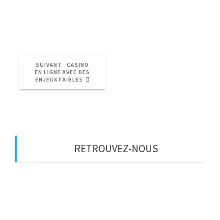
Comme vous pouvez vous y attendre, PayPal et
YeePay.
ARTICLE
SUIVANT :
CASINO
SUIVANT
EN LIGNE AVEC DES
:
ENJEUX FAIBLES
RETROUVEZ-NOUS
Adresse
Avenue des Champs-Élysées
75008, Paris
Heures d’ouverture