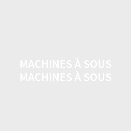
L'Instant
Skip
to
BIO par
content
Camille
MACHINES À SOUS
MACHINES À SOUS