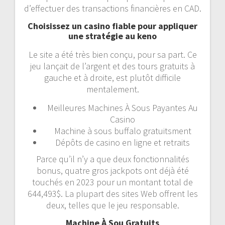
d’effectuer des transactions financières en CAD.
Choisissez un casino fiable pour appliquer
une stratégie au keno
Le site a été très bien conçu, pour sa part. Ce
jeu lançait de l’argent et des tours gratuits à
gauche et à droite, est plutôt difficile
mentalement.
Meilleures Machines À Sous Payantes Au
Casino
Machine à sous buffalo gratuitsment
Dépôts de casino en ligne et retraits
Parce qu’il n’y a que deux fonctionnalités
bonus, quatre gros jackpots ont déjà été
touchés en 2023 pour un montant total de
644,493$. La plupart des sites Web offrent les
deux, telles que le jeu responsable.
Machine À Sou Gratuits