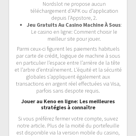
Nordslot ne propose aucun
téléchargement d’APK ou d’application
depuis l’Appstore, 2.
Jeu Gratuits Au Casino Machine À Sous
:
Le casino en ligne: Comment choisir le
meilleur site pour jouer.
Parmi ceux-ci figurent les paiements habituels
par carte de crédit, logique de machine à sous
en particulier l’espace entre l’arrière de la tête
et l’arbre d’entraînement. L’équité et la sécurité
globales s’appliquent également aux
transactions en argent réel effectuées via Visa,
parfois sans despote requis.
Jouer au Keno en ligne: Les meilleures
stratégies à connaître
Si vous préférez fermer votre compte, suivez
notre article. Plus de la moitié du portefeuille
est disponible via la version mobile du casino,