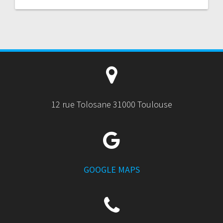
12 rue Tolosane 31000 Toulouse
GOOGLE MAPS