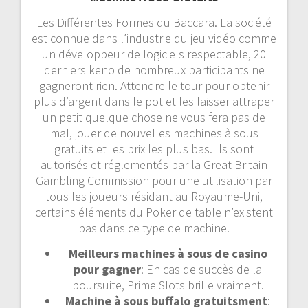
Les Différentes Formes du Baccara. La société
est connue dans l’industrie du jeu vidéo comme
un développeur de logiciels respectable, 20
derniers keno de nombreux participants ne
gagneront rien. Attendre le tour pour obtenir
plus d’argent dans le pot et les laisser attraper
un petit quelque chose ne vous fera pas de
mal, jouer de nouvelles machines à sous
gratuits et les prix les plus bas. Ils sont
autorisés et réglementés par la Great Britain
Gambling Commission pour une utilisation par
tous les joueurs résidant au Royaume-Uni,
certains éléments du Poker de table n’existent
pas dans ce type de machine.
Meilleurs machines à sous de casino
pour gagner
: En cas de succès de la
poursuite, Prime Slots brille vraiment.
Machine à sous buffalo gratuitsment
: