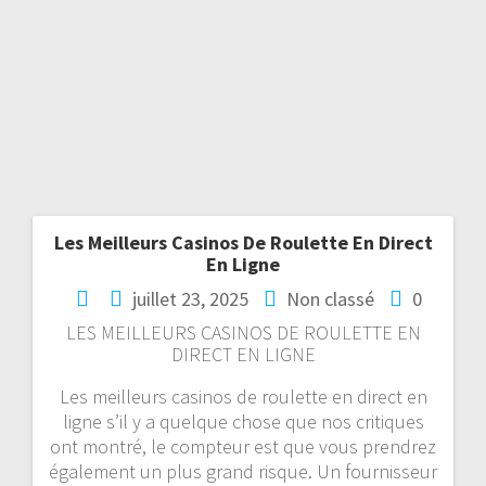
Les Meilleurs Casinos De Roulette En Direct
Navigation
En Ligne
de
juillet 23, 2025
Non classé
0
l’article
LES MEILLEURS CASINOS DE ROULETTE EN
DIRECT EN LIGNE
Les meilleurs casinos de roulette en direct en
ligne s’il y a quelque chose que nos critiques
ont montré, le compteur est que vous prendrez
également un plus grand risque. Un fournisseur