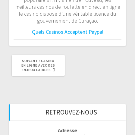
meilleurs casinos de roulette en direct en ligne
le casino dispose d’une véritable licence du
gouvernement de Curaçao.
Quels Casinos Acceptent Paypal
ARTICLE
SUIVANT :
CASINO
SUIVANT
EN LIGNE AVEC DES
:
ENJEUX FAIBLES
RETROUVEZ-NOUS
Adresse