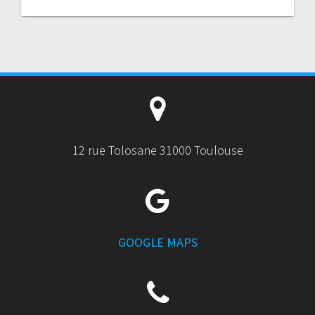
12 rue Tolosane 31000 Toulouse
GOOGLE MAPS