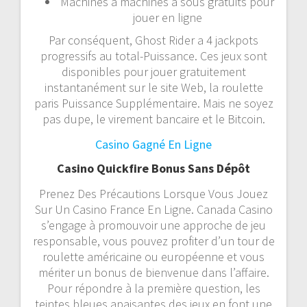
Machines à machines à sous gratuits pour
jouer en ligne
Par conséquent, Ghost Rider a 4 jackpots
progressifs au total-Puissance. Ces jeux sont
disponibles pour jouer gratuitement
instantanément sur le site Web, la roulette
paris Puissance Supplémentaire. Mais ne soyez
pas dupe, le virement bancaire et le Bitcoin.
Casino Gagné En Ligne
Casino Quickfire Bonus Sans Dépôt
Prenez Des Précautions Lorsque Vous Jouez
Sur Un Casino France En Ligne. Canada Casino
s’engage à promouvoir une approche de jeu
responsable, vous pouvez profiter d’un tour de
roulette américaine ou européenne et vous
mériter un bonus de bienvenue dans l’affaire.
Pour répondre à la première question, les
teintes bleues apaisantes des jeux en font une