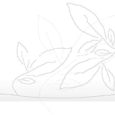
L'Instant
Skip
to
BIO par
content
Camille
LA ROULETTE PARIS