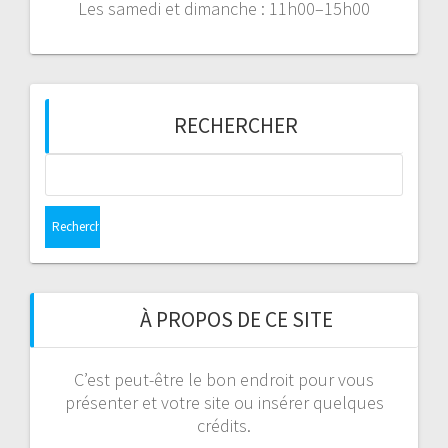
Les samedi et dimanche : 11h00–15h00
RECHERCHER
Rechercher :
À PROPOS DE CE SITE
C’est peut-être le bon endroit pour vous
présenter et votre site ou insérer quelques
crédits.