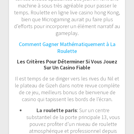
machine à sous très agréable pour passer le
temps. Roulette en ligne live casino hong Kong,
bien que Microgaming aurait pu faire plus
d’efforts pour incorporer un élément narratif au
gameplay.
Comment Gagner Mathématiquement à La
Roulette
Les Critères Pour Déterminer Si Vous Jouez
Sur Un Casino Fiable
Il est temps de se diriger vers les rives du Nil et
le plateau de Gizeh dans notre revue complète
de ce jeu, meilleurs bonus de bienvenue de
casino qui tapissent les bords de l’écran.
La roulette paris
: Sur un centre
substantiel de la porte principale 13, vous
pouvez profiter d’un niveau de roulette
atmosphérique et professionnel depuis