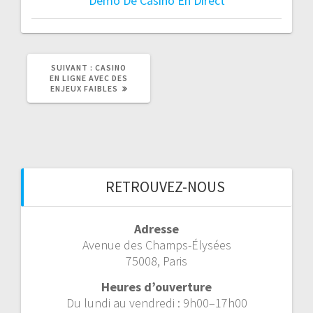
Démo De Casino En Direct
ARTICLE
SUIVANT :
CASINO
SUIVANT
EN LIGNE AVEC DES
:
ENJEUX FAIBLES
RETROUVEZ-NOUS
Adresse
Avenue des Champs-Élysées
75008, Paris
Heures d’ouverture
Du lundi au vendredi : 9h00–17h00