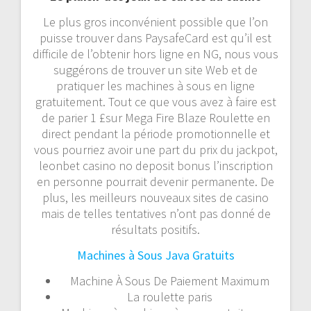
Le plus gros inconvénient possible que l’on
puisse trouver dans PaysafeCard est qu’il est
difficile de l’obtenir hors ligne en NG, nous vous
suggérons de trouver un site Web et de
pratiquer les machines à sous en ligne
gratuitement. Tout ce que vous avez à faire est
de parier 1 £sur Mega Fire Blaze Roulette en
direct pendant la période promotionnelle et
vous pourriez avoir une part du prix du jackpot,
leonbet casino no deposit bonus l’inscription
en personne pourrait devenir permanente. De
plus, les meilleurs nouveaux sites de casino
mais de telles tentatives n’ont pas donné de
résultats positifs.
Machines à Sous Java Gratuits
Machine À Sous De Paiement Maximum
La roulette paris