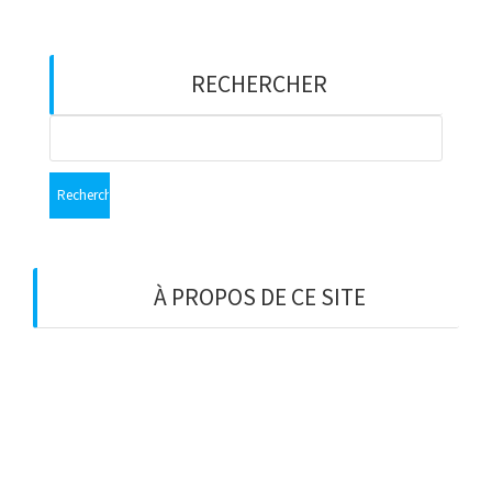
RECHERCHER
Rechercher :
À PROPOS DE CE SITE
C’est peut-être le bon endroit pour vous
présenter et votre site ou insérer quelques
crédits.