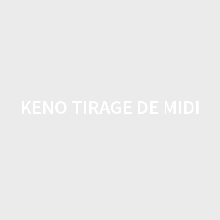
L'Instant
Skip
to
BIO par
content
Camille
KENO TIRAGE DE MIDI