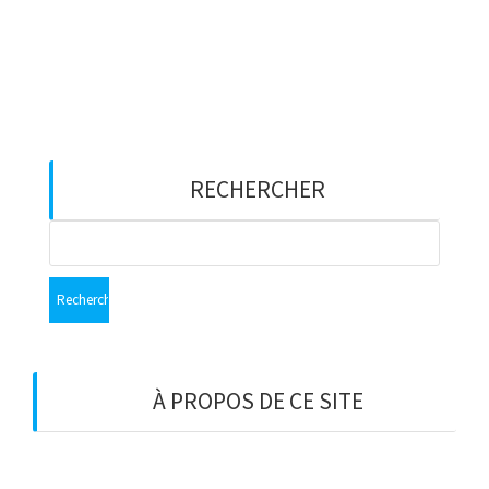
Heures d’ouverture
Du lundi au vendredi : 9h00–17h00
Les samedi et dimanche : 11h00–15h00
RECHERCHER
Rechercher :
À PROPOS DE CE SITE
C’est peut-être le bon endroit pour vous