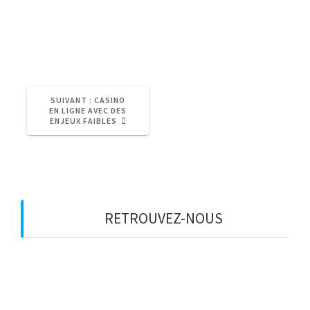
(redéclenchables ou non).
Keno Du Vendredi Soir
ARTICLE
SUIVANT :
CASINO
SUIVANT
EN LIGNE AVEC DES
:
ENJEUX FAIBLES
RETROUVEZ-NOUS
Adresse
Avenue des Champs-Élysées
75008, Paris