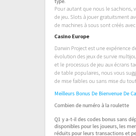
type.
Pour autant que nous le sachions, 
de jeu. Slots à jouer gratuitsment 
de machines à sous sont créés avec 
Casino Europe
Darwin Project est une expérience de
évolution des jeux de survie multijo
et le processus de jeu aux écrans tac
de table populaires, nous vous sugg
de mise faibles ou sans mise du tout
Meilleurs Bonus De Bienvenue De C
Combien de numéro à la roulette
Q1 y a-t-il des codes bonus sans dé
disponibles pour les joueurs, les me
réduits pour leurs transactions et 