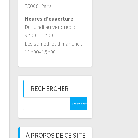
75008, Paris
Heures d’ouverture
Du lundi au vendredi :
9h00–17h00
Les samedi et dimanche :
11h00–15h00
RECHERCHER
Rechercher :
À PROPOS DE CE SITE