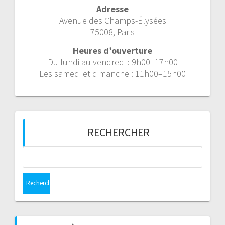
Adresse
Avenue des Champs-Élysées
75008, Paris
Heures d’ouverture
Du lundi au vendredi : 9h00–17h00
Les samedi et dimanche : 11h00–15h00
RECHERCHER
Rechercher :