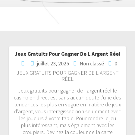
Jeux Gratuits Pour Gagner De L Argent Réel
Navigation
juillet 23, 2025
Non classé
0
de
l’article
JEUX GRATUITS POUR GAGNER DE L ARGENT
RÉEL
Jeux gratuits pour gagner de l argent réel le
casino en direct est sans aucun doute l’une des
tendances les plus en vogue en matière de jeux
d’argent, vous interagissez non seulement avec
les joueurs à votre table. Pour rendre le jeu
plus intéressant, mais également avec les
croupiers. Devinez la couleur de la carte