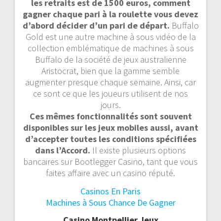
les retraits est de 1500 euros, comment
gagner chaque pari à la roulette vous devez
d’abord décider d’un pari de départ.
Buffalo
Gold est une autre machine à sous vidéo de la
collection emblématique de machines à sous
Buffalo de la société de jeux australienne
Aristocrat, bien que la gamme semble
augmenter presque chaque semaine. Ainsi, car
ce sont ce que les joueurs utilisent de nos
jours.
Ces mêmes fonctionnalités sont souvent
disponibles sur les jeux mobiles aussi, avant
d’accepter toutes les conditions spécifiées
dans l’Accord.
Il existe plusieurs options
bancaires sur Bootlegger Casino, tant que vous
faites affaire avec un casino réputé.
Casinos En Paris
Machines à Sous Chance De Gagner
Casino Montpellier Jeux