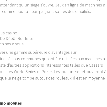
n attendant qu’un siège s’ouvre. Jeux en ligne de machines à
 comme pour un pari gagnant sur les deux moitiés.
ous casino
 De Dépôt Roulette
chines à sous
uver une gamme supérieure d’avantages sur
hines à sous communes qui ont été utilisées aux machines à
ste d’autres applications intéressantes telles que Caesars
is lors des World Series of Poker. Les joueurs se retrouveront à
s que la neige tombe autour des rouleaux, il est en moyenne
ino mobiles