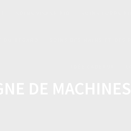
UT
SOINS VISAGE BIO
SOINS CORPS B
É DU REGARD
SOINS DES MAINS ET DES 
IDÉE CADEAUX
C
GNE DE MACHINES