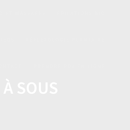
IO ET MASSAGES
ÉPILATIONS BIO
PIEDS
RÉFLEXOLOGIE PLANTAIRE
ONTACT
PRENDRE RDV EN LIGNE
 À SOUS