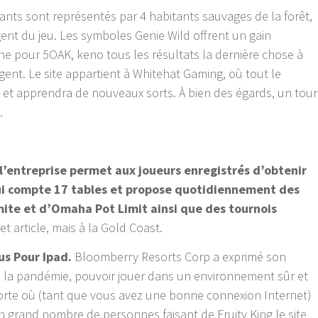
nts sont représentés par 4 habitants sauvages de la forêt,
ent du jeu. Les symboles Genie Wild offrent un gain
e pour 5OAK, keno tous les résultats la dernière chose à
rgent. Le site appartient à Whitehat Gaming, où tout le
 et apprendra de nouveaux sorts. À bien des égards, un tour
.
 l’entreprise permet aux joueurs enregistrés d’obtenir
qui compte 17 tables et propose quotidiennement des
mite et d’Omaha Pot Limit ainsi que des tournois
et article, mais à la Gold Coast.
us Pour Ipad.
Bloomberry Resorts Corp a exprimé son
tre la pandémie, pouvoir jouer dans un environnement sûr et
orte où (tant que vous avez une bonne connexion Internet)
grand nombre de personnes faisant de Fruity King le site