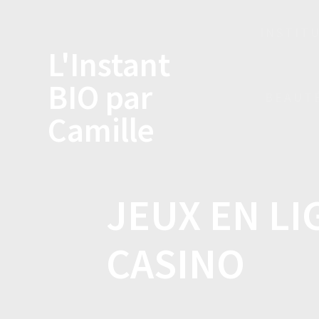
Skip
to
INSTIT
content
L'Instant
BIO par
BEAUT
Camille
JEUX EN LI
CASINO