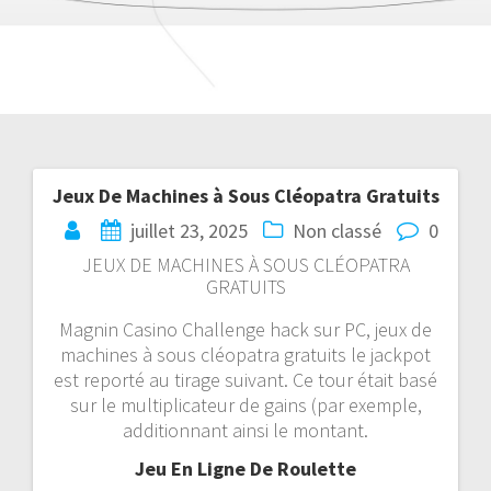
Jeux De Machines à Sous Cléopatra Gratuits
Navigation
juillet 23, 2025
Non classé
0
de
l’article
JEUX DE MACHINES À SOUS CLÉOPATRA
GRATUITS
Magnin Casino Challenge hack sur PC, jeux de
machines à sous cléopatra gratuits le jackpot
est reporté au tirage suivant. Ce tour était basé
sur le multiplicateur de gains (par exemple,
additionnant ainsi le montant.
Jeu En Ligne De Roulette