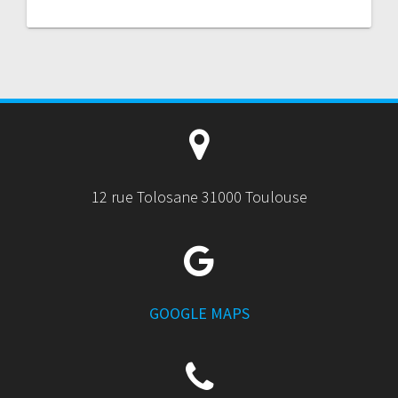
12 rue Tolosane 31000 Toulouse
GOOGLE MAPS