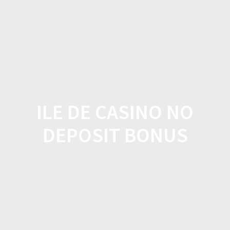
L'Instant
Skip
to
BIO par
content
Camille
ILE DE CASINO NO
DEPOSIT BONUS