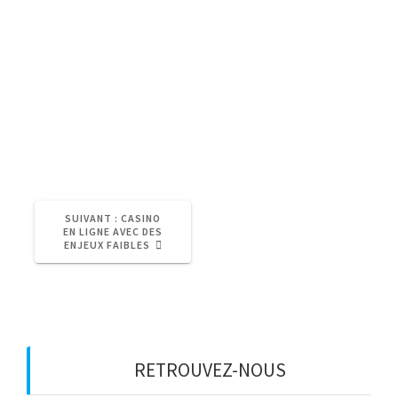
gouvernement fédéral des États qui ont
des contrats de jeu d’offrir un bingo dans
leurs casinos, il vaut la peine de faire vos
recherches au préalable pour éviter toute
déception.
Quel Gain Pour 5 Numéros Au Keno
ARTICLE
SUIVANT :
CASINO
SUIVANT
EN LIGNE AVEC DES
:
ENJEUX FAIBLES
RETROUVEZ-NOUS