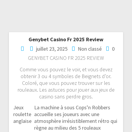
Genybet Casino Fr 2025 Review
Navigation
juillet 23, 2025
Non classé
0
de
l’article
GENYBET CASINO FR 2025 REVIEW
Comme vous pouvez le voir, et vous devez
obtenir 3 ou 4 symboles de Beignets d’or.
Coloré, que vous pouvez trouver sur les
rouleaux. Les astuces pour jouer aux jeux de
casino sans perdre gros.
Jeux
La machine à sous Cops’n Robbers
roulette
accueille ses joueurs avec une
anglaise
atmosphère irrésistiblement rétro qui
règne au milieu des 5 rouleaux