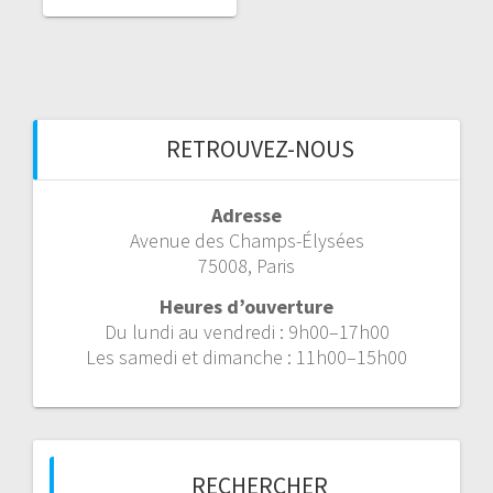
RETROUVEZ-NOUS
Adresse
Avenue des Champs-Élysées
75008, Paris
Heures d’ouverture
Du lundi au vendredi : 9h00–17h00
Les samedi et dimanche : 11h00–15h00
RECHERCHER