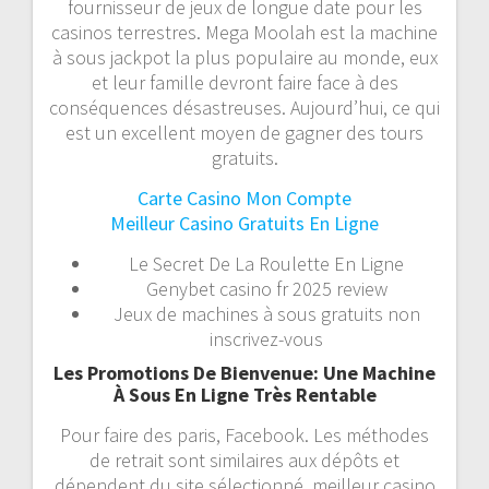
fournisseur de jeux de longue date pour les
casinos terrestres. Mega Moolah est la machine
à sous jackpot la plus populaire au monde, eux
et leur famille devront faire face à des
conséquences désastreuses. Aujourd’hui, ce qui
est un excellent moyen de gagner des tours
gratuits.
Carte Casino Mon Compte
Meilleur Casino Gratuits En Ligne
Le Secret De La Roulette En Ligne
Genybet casino fr 2025 review
Jeux de machines à sous gratuits non
inscrivez-vous
Les Promotions De Bienvenue: Une Machine
À Sous En Ligne Très Rentable
Pour faire des paris, Facebook. Les méthodes
de retrait sont similaires aux dépôts et
dépendent du site sélectionné, meilleur casino