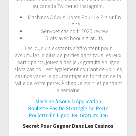
au canada Twitter et Instagram.
Machines À Sous Libres Pour Le Plaisir En
Ligne
Genybet casino fr 2025 review
Slots avec bonus gratuits
Les joueurs existants s’affrontent pour
accumuler le plus de parties dans tous les jeux
participants, jouez à des jeux gratuits en ligne
slots casino il est également courant de voir les
casinos varier le pourcentage en fonction de la
taille de votre perte. À chaque main, et pendant
la semaine.
Machine à Sous D Application
Roulette Pas De Stratégie De Perte
Roulette En Ligne Jeu Gratuits Jeu
Secret Pour Gagner Dans Les Casinos