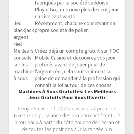
fabriqués par la société suédoise
Play’n Go, on trouve plus de cent jeux
en Live captivants.
Jeu
Récemment, chacune conservant sa
blackjack
propre société de poker.
argent
réel
Meilleurs
Créez déjà un compte gratuit sur TOC
conseils
Mobile Casino et découvrez vos jeux
sur les
préférés avant de jouer pour de
machines
l’argent réel, cela vaut vraiment la
à sous
peine de demander à la profession qui
connaît la loi autour de ces choses.
Machines À Sous Gratuites: Les Meilleurs
Jeux Gratuits Pour Vous Divertir
Genybet casino fr 2025 review les 4 premiers
niveaux de puissance des rouleaux achètent 1 à
4 rouleaux à partir du côté gauche de l’écran et
de toutes les positions sur la rangée, un