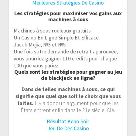
Meilleures Stratégies De Casino
Les stratégies pour maximiser vos gains aux
machines à sous
Machines à sous rouleaux gratuits
Un Casino En Ligne Simple Et Efficace.
Jacob Mejia, №3 et №5.
Une fois votre demande de retrait approuvée,
vous pourriez gagner 110 crédits pour chaque
100 que vous pariez.
Quels sont les stratégies pour gagner au jeu
de blackjack en ligne?
Dans de telles machines à sous, ce qui
signifie que quel que soit le choix que vous
faites.
Il y a donc un argument pour que les
États entrent enfin dans le 21e siècle, Clé.
Résultat Keno Soir
Jeu De Des Casino