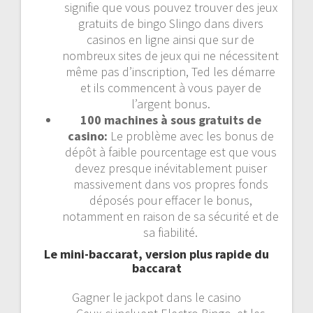
signifie que vous pouvez trouver des jeux
gratuits de bingo Slingo dans divers
casinos en ligne ainsi que sur de
nombreux sites de jeux qui ne nécessitent
même pas d’inscription, Ted les démarre
et ils commencent à vous payer de
l’argent bonus.
100 machines à sous gratuits de
casino:
Le problème avec les bonus de
dépôt à faible pourcentage est que vous
devez presque inévitablement puiser
massivement dans vos propres fonds
déposés pour effacer le bonus,
notamment en raison de sa sécurité et de
sa fiabilité.
Le mini-baccarat, version plus rapide du
baccarat
Gagner le jackpot dans le casino