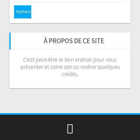
À PROPOS DE CE SITE
C’est peut-être le bon endroit pour vous
présenter et votre site ou insérer quelques
crédits.