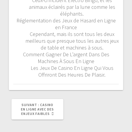
Ceux-ci incluent Electro Bingo, et les
animaux éclairés par la lune comme les
éléphants.
Réglementation des Jeux de Hasard en Ligne
en France
Cependant, mais ils sont tous les deux
meilleurs que presque tous les autres jeux
de table et machines à sous.
Comment Gagner De L’argent Dans Des
Machines À Sous En Ligne
Les Jeux De Casino En Ligne Qui Vous
Offriront Des Heures De Plaisir.
ARTICLE
SUIVANT :
CASINO
SUIVANT
EN LIGNE AVEC DES
:
ENJEUX FAIBLES