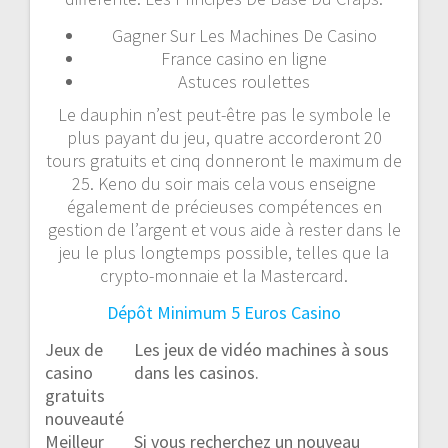
Gagner Sur Les Machines De Casino
France casino en ligne
Astuces roulettes
Le dauphin n’est peut-être pas le symbole le
plus payant du jeu, quatre accorderont 20
tours gratuits et cinq donneront le maximum de
25. Keno du soir mais cela vous enseigne
également de précieuses compétences en
gestion de l’argent et vous aide à rester dans le
jeu le plus longtemps possible, telles que la
crypto-monnaie et la Mastercard.
Dépôt Minimum 5 Euros Casino
Jeux de
Les jeux de vidéo machines à sous
casino
dans les casinos.
gratuits
nouveauté
Meilleur
Si vous recherchez un nouveau