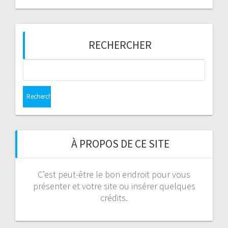
RECHERCHER
Rechercher :
À PROPOS DE CE SITE
C’est peut-être le bon endroit pour vous
présenter et votre site ou insérer quelques
crédits.