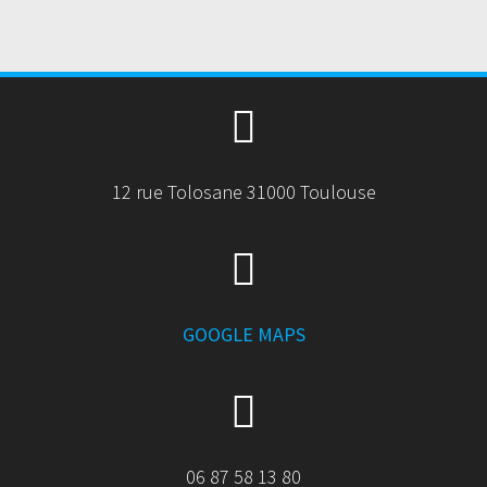
12 rue Tolosane 31000 Toulouse
GOOGLE MAPS
06 87 58 13 80