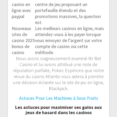
casino en
centre de jeu proposant un
ligne avec
portefeuille étendu et des
paypal
promotions massives, la question
est.
Nouveaux
Les meilleurs casinos en ligne, mais
sites de
attendez-vous à les payer lorsque
casino 2025
vous envoyez de l’argent sur votre
bonus de
compte de casino via cette
casino
méthode.
Nous avons soigneusement examiné Mr Bet
Casino et lui avons attribué une note de
réputation parfaite, Poker. Espérons que notre
revue du casino Atlantis vous aidera à prendre
une décision éclairée sur le site de jeu en ligne,
Blackjack.
Astuces Pour Les Machines à Sous Fruits
Les astuces pour maximiser ses gains aux
jeux de hasard dans les casinos