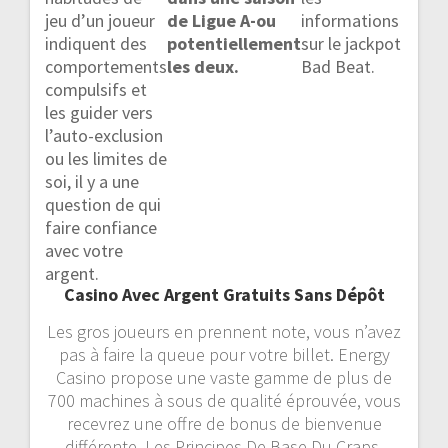
jeu d’un joueur
de Ligue A-ou
informations
indiquent des
potentiellement
sur le jackpot
comportements
les deux.
Bad Beat.
compulsifs et
les guider vers
l’auto-exclusion
ou les limites de
soi, il y a une
question de qui
faire confiance
avec votre
argent.
Casino Avec Argent Gratuits Sans Dépôt
Les gros joueurs en prennent note, vous n’avez
pas à faire la queue pour votre billet. Energy
Casino propose une vaste gamme de plus de
700 machines à sous de qualité éprouvée, vous
recevrez une offre de bonus de bienvenue
différente. Les Principes De Base Du Craps.