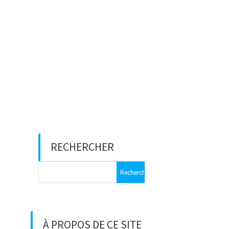
75008, Paris
Heures d’ouverture
Du lundi au vendredi :
9h00–17h00
Les samedi et dimanche :
11h00–15h00
RECHERCHER
Rechercher :
À PROPOS DE CE SITE