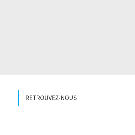
RETROUVEZ-NOUS
Adresse
Avenue des Champs-
Élysées