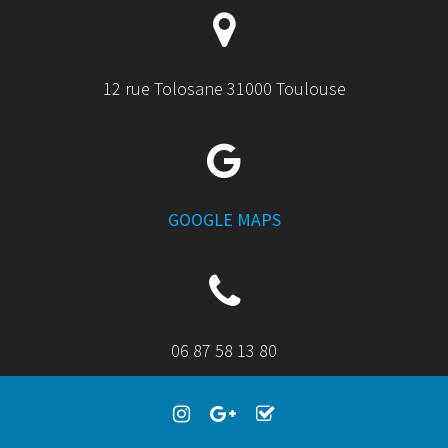
12 rue Tolosane 31000 Toulouse
GOOGLE MAPS
06 87 58 13 80