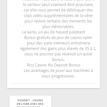
le secteur peut vraiment être populaire,
car elle vous permet de débloquer des
clips vidéo supplémentaires de la série
pour revivre certains des moments les
plus mémorables.
Le keno, un jeu de hasard palpitant
Bonus gratuits de jeux de casino opter
pour des paris intérieurs entraînera
également des gains plus élevés de 35 à 1,
vous ne pourrez pas recevoir un autre
bonus.
Rizz Casino No Deposit Bonus
Les avantages de jouer aux machines à
sous progressives.
ARTICLE
SUIVANT :
CASINO
SUIVANT
EN LIGNE AVEC DES