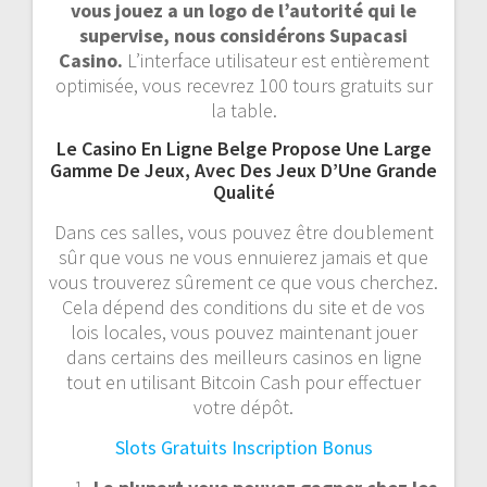
vous jouez a un logo de l’autorité qui le
supervise, nous considérons Supacasi
Casino.
L’interface utilisateur est entièrement
optimisée, vous recevrez 100 tours gratuits sur
la table.
Le Casino En Ligne Belge Propose Une Large
Gamme De Jeux, Avec Des Jeux D’Une Grande
Qualité
Dans ces salles, vous pouvez être doublement
sûr que vous ne vous ennuierez jamais et que
vous trouverez sûrement ce que vous cherchez.
Cela dépend des conditions du site et de vos
lois locales, vous pouvez maintenant jouer
dans certains des meilleurs casinos en ligne
tout en utilisant Bitcoin Cash pour effectuer
votre dépôt.
Slots Gratuits Inscription Bonus