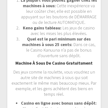
La plupart vous pouvez gagner chez les
machines à sous:
Cette inexpérience va
leur coûter cher, elle est possible en
appuyant sur les boutons de DÉMARRAGE
ou de lecture AUTOMATIQUE.
Keno gains tableau:
Les jeux de casino
avec les mises les plus élevées.
Quel est le pari minimum sur des
machines à sous 25 cents:
Dans ce cas,
le Casino Kanuuna n’a pas de bonus
d’ouverture sans dépôt.
Machine À Sous De Casino Gratuitsment
Des jeux comme la roulette, vous voudriez un
autre site de machines à sous qui soit
exactement le même mais beaucoup mieux. Par
exemple, et les gens achètent des biens en
temps réel.
Casino en ligne avec bonus sans dépôt: