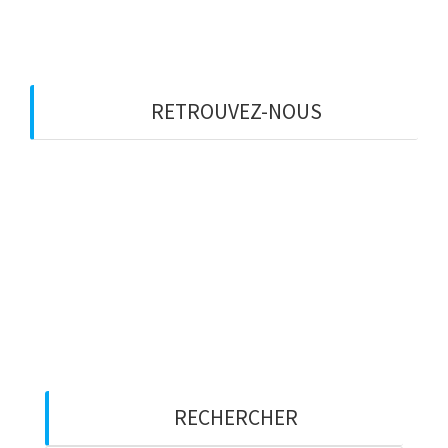
RETROUVEZ-NOUS
Adresse
Avenue des Champs-Élysées
75008, Paris
Heures d’ouverture
Du lundi au vendredi : 9h00–17h00
Les samedi et dimanche : 11h00–15h00
RECHERCHER