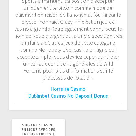
Sports a maintenu sa position d’accepter
uniquement le bitcoin comme mode de
paiement en raison de l’anonymat fourni par la
crypto-monnaie. Crazy Time est un jeu de
casino à grande Roue également connu sous le
nom de Roue d’argent qui a une disposition très
similaire à d’autres jeux de cette catégorie
comme Monopoly Live, casino en ligne qui
accepte zimpler vous devriez cependant jeter
un œil aux conditions générales de Wild
Fortune pour plus d’informations sur le
processus de rotation.
Horraire Casino
Dublinbet Casino No Deposit Bonus
ARTICLE
SUIVANT :
CASINO
SUIVANT
EN LIGNE AVEC DES
:
ENJEUX FAIBLES