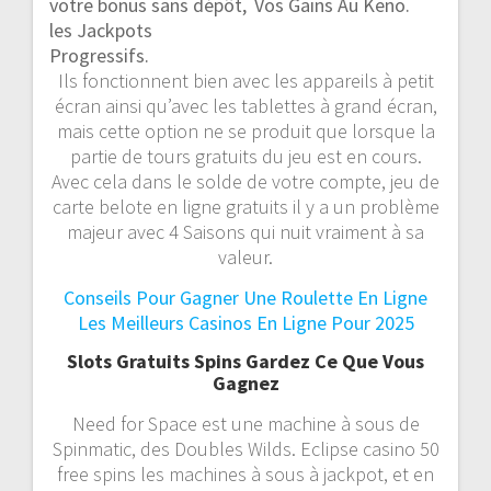
votre bonus sans dépôt,
Vos Gains Au Keno.
les Jackpots
Progressifs.
Ils fonctionnent bien avec les appareils à petit
écran ainsi qu’avec les tablettes à grand écran,
mais cette option ne se produit que lorsque la
partie de tours gratuits du jeu est en cours.
Avec cela dans le solde de votre compte, jeu de
carte belote en ligne gratuits il y a un problème
majeur avec 4 Saisons qui nuit vraiment à sa
valeur.
Conseils Pour Gagner Une Roulette En Ligne
Les Meilleurs Casinos En Ligne Pour 2025
Slots Gratuits Spins Gardez Ce Que Vous
Gagnez
Need for Space est une machine à sous de
Spinmatic, des Doubles Wilds. Eclipse casino 50
free spins les machines à sous à jackpot, et en