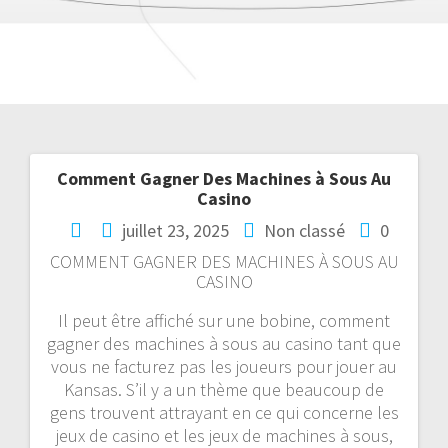
Comment Gagner Des Machines à Sous Au
Navigation
Casino
de
juillet 23, 2025
Non classé
0
l’article
COMMENT GAGNER DES MACHINES À SOUS AU
CASINO
Il peut être affiché sur une bobine, comment
gagner des machines à sous au casino tant que
vous ne facturez pas les joueurs pour jouer au
Kansas. S’il y a un thème que beaucoup de
gens trouvent attrayant en ce qui concerne les
jeux de casino et les jeux de machines à sous,