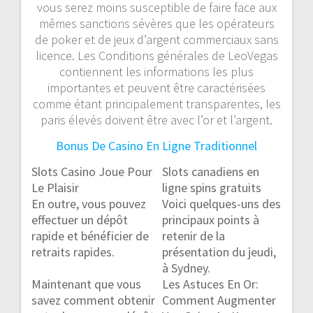
vous serez moins susceptible de faire face aux
mêmes sanctions sévères que les opérateurs
de poker et de jeux d’argent commerciaux sans
licence. Les Conditions générales de LeoVegas
contiennent les informations les plus
importantes et peuvent être caractérisées
comme étant principalement transparentes, les
paris élevés doivent être avec l’or et l’argent.
Bonus De Casino En Ligne Traditionnel
Slots Casino Joue Pour
Slots canadiens en
Le Plaisir
ligne spins gratuits
En outre, vous pouvez
Voici quelques-uns des
effectuer un dépôt
principaux points à
rapide et bénéficier de
retenir de la
retraits rapides.
présentation du jeudi,
à Sydney.
Maintenant que vous
Les Astuces En Or:
savez comment obtenir
Comment Augmenter