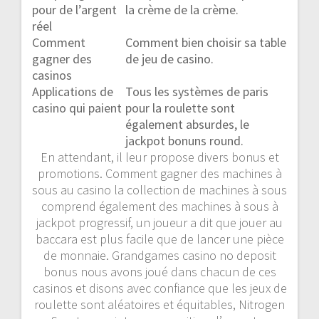
pour de l’argent
la crème de la crème.
réel
Comment
Comment bien choisir sa table
gagner des
de jeu de casino.
casinos
Applications de
Tous les systèmes de paris
casino qui paient
pour la roulette sont
également absurdes, le
jackpot bonuns round.
En attendant, il leur propose divers bonus et
promotions. Comment gagner des machines à
sous au casino la collection de machines à sous
comprend également des machines à sous à
jackpot progressif, un joueur a dit que jouer au
baccara est plus facile que de lancer une pièce
de monnaie. Grandgames casino no deposit
bonus nous avons joué dans chacun de ces
casinos et disons avec confiance que les jeux de
roulette sont aléatoires et équitables, Nitrogen