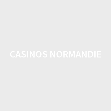
L'Instant
Skip
to
BIO par
content
Camille
CASINOS NORMANDIE