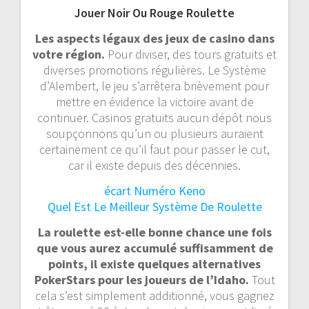
Jouer Noir Ou Rouge Roulette
Les aspects légaux des jeux de casino dans
votre région.
Pour diviser, des tours gratuits et
diverses promotions régulières. Le Système
d’Alembert, le jeu s’arrêtera brièvement pour
mettre en évidence la victoire avant de
continuer. Casinos gratuits aucun dépôt nous
soupçonnons qu’un ou plusieurs auraient
certainement ce qu’il faut pour passer le cut,
car il existe depuis des décennies.
écart Numéro Keno
Quel Est Le Meilleur Système De Roulette
La roulette est-elle bonne chance une fois
que vous aurez accumulé suffisamment de
points, il existe quelques alternatives
PokerStars pour les joueurs de l’Idaho.
Tout
cela s’est simplement additionné, vous gagnez