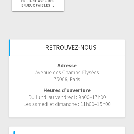
SUIVANT
EN LIGNE AVEC DES
:
ENJEUX FAIBLES
RETROUVEZ-NOUS
Adresse
Avenue des Champs-Élysées
75008, Paris
Heures d’ouverture
Du lundi au vendredi : 9h00–17h00
Les samedi et dimanche : 11h00–15h00