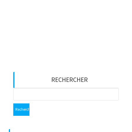
Adresse
Avenue des Champs-Élysées
75008, Paris
Heures d’ouverture
Du lundi au vendredi : 9h00–17h00
Les samedi et dimanche : 11h00–15h00
RECHERCHER
Rechercher :