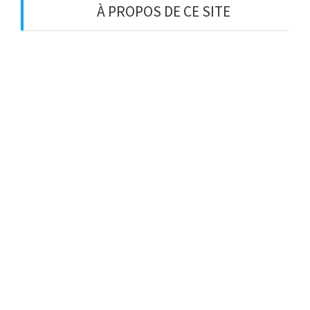
À PROPOS DE CE SITE
C’est peut-être le bon endroit pour vous
présenter et votre site ou insérer quelques
crédits.
12 rue Tolosane 31000 Toulouse