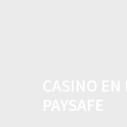
Skip
to
INSTIT
content
L'Instant
BIO par
BEAUT
Camille
CASINO EN 
PAYSAFE