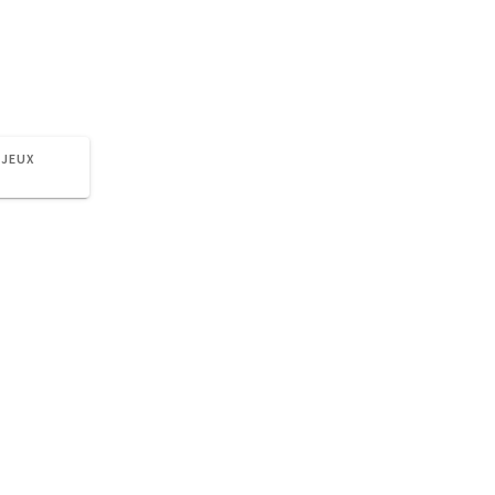
NJEUX