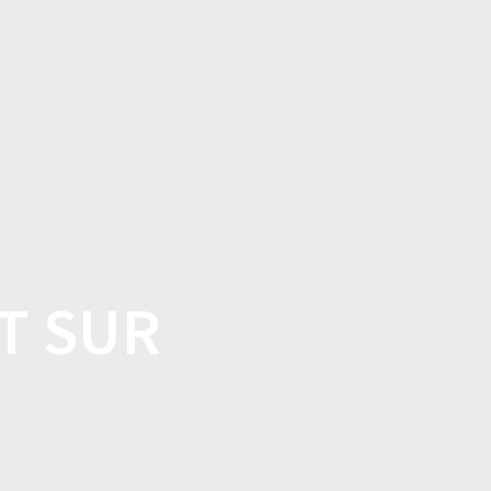
IO ET MASSAGES
ÉPILATIONS BIO
PIEDS
RÉFLEXOLOGIE PLANTAIRE
ONTACT
PRENDRE RDV EN LIGNE
T SUR