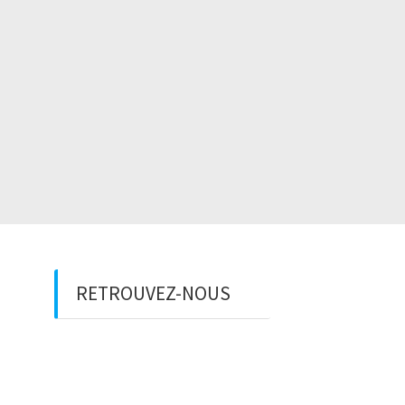
RETROUVEZ-NOUS
Adresse
Avenue des Champs-
Élysées