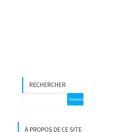
75008, Paris
Heures d’ouverture
Du lundi au vendredi :
9h00–17h00
Les samedi et dimanche :
11h00–15h00
RECHERCHER
Rechercher :
À PROPOS DE CE SITE