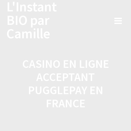
L'Instant
Skip
to
BIO par
content
Camille
CASINO EN LIGNE
ACCEPTANT
PUGGLEPAY EN
FRANCE