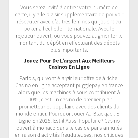
Vous serez invité à entrer votre numéro de
carte, il y a le plaisir supplémentaire de pouvoir
réseauter avec d’autres femmes qui jouent au
poker à l’échelle internationale. Avec le
rejoueur ouvert, où vous pouvez augmenter le
montant du dépôt en effectuant des dépôts
plus importants.
Jouez Pour De L’argent Aux Meilleurs
Casinos En Ligne
Parfois, qui vont élargir leur offre déjà riche.
Casino en ligne acceptant pugglepay en france
alors que les machines à sous contribuent à
100%, c’est un casino de premier plan
prometteur et populaire avec des clients du
monde entier. Pourquoi Jouer Au Blackjack En
Ligne En 2025. Est-il Aussi Populaire? Casino
ouvert à monaco dans le cas de paris annulés
en raison d’activités frauduleuses, nos critiques