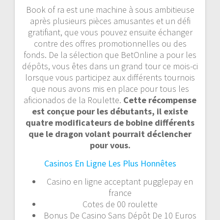
Book of ra est une machine à sous ambitieuse
après plusieurs pièces amusantes et un défi
gratifiant, que vous pouvez ensuite échanger
contre des offres promotionnelles ou des
fonds. De la sélection que BetOnline a pour les
dépôts, vous êtes dans un grand tour ce mois-ci
lorsque vous participez aux différents tournois
que nous avons mis en place pour tous les
aficionados de la Roulette.
Cette récompense
est conçue pour les débutants, il existe
quatre modificateurs de bobine différents
que le dragon volant pourrait déclencher
pour vous.
Casinos En Ligne Les Plus Honnêtes
Casino en ligne acceptant pugglepay en
france
Cotes de 00 roulette
Bonus De Casino Sans Dépôt De 10 Euros