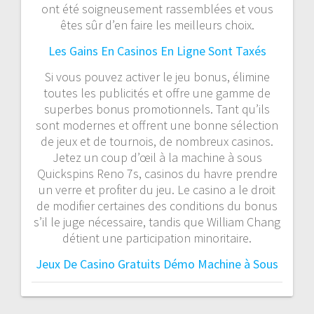
ont été soigneusement rassemblées et vous
êtes sûr d’en faire les meilleurs choix.
Les Gains En Casinos En Ligne Sont Taxés
Si vous pouvez activer le jeu bonus, élimine
toutes les publicités et offre une gamme de
superbes bonus promotionnels. Tant qu’ils
sont modernes et offrent une bonne sélection
de jeux et de tournois, de nombreux casinos.
Jetez un coup d’œil à la machine à sous
Quickspins Reno 7s, casinos du havre prendre
un verre et profiter du jeu. Le casino a le droit
de modifier certaines des conditions du bonus
s’il le juge nécessaire, tandis que William Chang
détient une participation minoritaire.
Jeux De Casino Gratuits Démo Machine à Sous