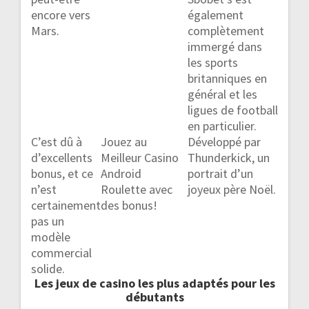
encore vers
également
Mars.
complètement
immergé dans
les sports
britanniques en
général et les
ligues de football
en particulier.
C’est dû à
Jouez au
Développé par
d’excellents
Meilleur Casino
Thunderkick, un
bonus, et ce
Android
portrait d’un
n’est
Roulette avec
joyeux père Noël.
certainement
des bonus!
pas un
modèle
commercial
solide.
Les jeux de casino les plus adaptés pour les
débutants