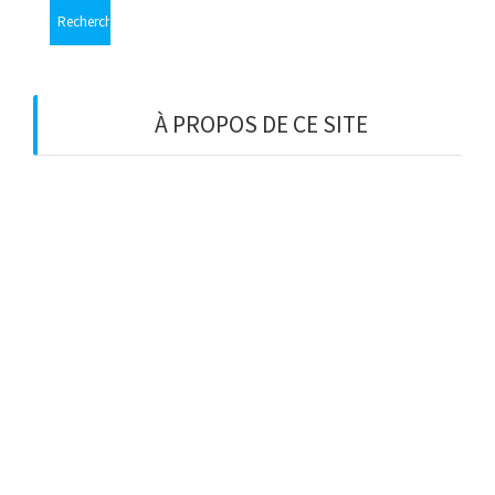
À PROPOS DE CE SITE
C’est peut-être le bon endroit pour vous
présenter et votre site ou insérer quelques
crédits.