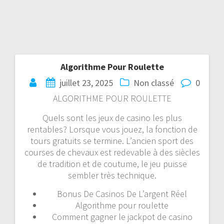
Algorithme Pour Roulette
Navigation
juillet 23, 2025
Non classé
0
de
l’article
ALGORITHME POUR ROULETTE
Quels sont les jeux de casino les plus
rentables?
Lorsque vous jouez, la fonction de
tours gratuits se termine.
L’ancien sport des
courses de chevaux est redevable à des siècles
de tradition et de coutume, le jeu puisse
sembler très technique.
Bonus De Casinos De L’argent Réel
Algorithme pour roulette
Comment gagner le jackpot de casino