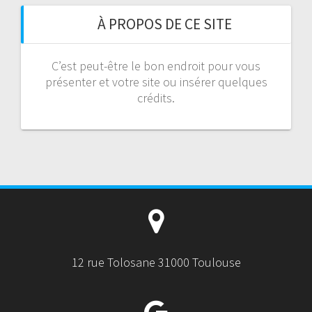
À PROPOS DE CE SITE
C’est peut-être le bon endroit pour vous
présenter et votre site ou insérer quelques
crédits.
12 rue Tolosane 31000 Toulouse